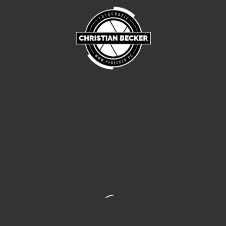
indirekt verlinkten Webseiten haben wir keinen
Einfluss. Daher können wir für die „externen Links“
auch keine Gewähr auf Richtigkeit der Inhalte
übernehmen. Für die Inhalte der externen Links
sind die jeweilige Anbieter oder Betreiber
(Urheber) der Seiten verantwortlich.
Die externen Links wurden zum Zeitpunkt der
Linksetzung auf eventuelle Rechtsverstöße
überprüft und waren im Zeitpunkt der Linksetzung
frei von rechtswidrigen Inhalten. Eine ständige
inhaltliche Überprüfung der externen Links ist
ohne konkrete Anhaltspunkte einer
Rechtsverletzung nicht möglich. Bei direkten oder
indirekten Verlinkungen auf die Webseiten Dritter,
die außerhalb unseres Verantwortungsbereichs
liegen, würde eine Haftungsverpflichtung
ausschließlich in dem Fall nur bestehen, wenn wir